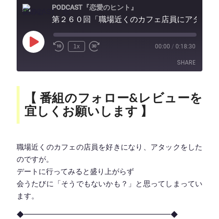
PODCAST『恋愛のヒント』
第２６０回「職場近くのカフェ店員にアタックしましたがデートしたら盛り上がらず…」｜
Play
1x
00:00
/
0:18:30
Episode
SHARE
SHARE
【 番組のフォロー&レビューを
宜しくお願いします 】
LINK
EMBED
職場近くのカフェの店員を好きになり、アタックをした
のですが。
デートに行ってみると盛り上がらず
会うたびに「そうでもないかも？」と思ってしまってい
ます。
◆━━━━━━━━━━━━━━━━━━━━◆