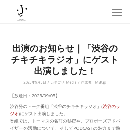
出演のお知らせ｜「渋谷の
チキチキラジオ」にゲスト
出演しました！
/
/
2025年9月5日
カテゴリ:
Media
作成者:
TMSK.jp
【放送日：2025/09/05】
渋谷発のトーク番組「渋谷のチキチキラジオ」(
渋谷のラ
ジオ
)にゲスト出演しました。
番組では、トーマスの名前の秘密や、プロポーズアドバ
イザーの活動について、そしてPODCASTの魅力まで熱