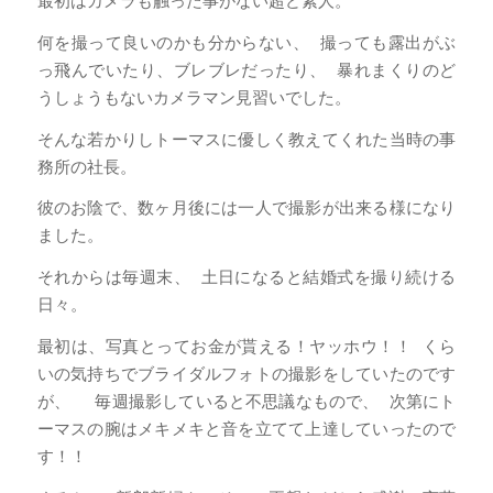
最初はカメラも触った事がない超ど素人。
何を撮って良いのかも分からない、 撮っても露出がぶ
っ飛んでいたり、ブレブレだったり、 暴れまくりのど
うしょうもないカメラマン見習いでした。
そんな若かりしトーマスに優しく教えてくれた当時の事
務所の社長。
彼のお陰で、数ヶ月後には一人で撮影が出来る様になり
ました。
それからは毎週末、 土日になると結婚式を撮り続ける
日々。
最初は、写真とってお金が貰える！ヤッホウ！！ くら
いの気持ちでブライダルフォトの撮影をしていたのです
が、 毎週撮影していると不思議なもので、 次第にト
ーマスの腕はメキメキと音を立てて上達していったので
す！！