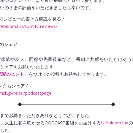
価やコメントで、より良い番組へと育って参ります。
いのままの評価をいただきましたら幸いです。
ifyでのレビューの書き方解説を見る /
lifebloom.fun/spotify-reviews/
のシェア
ご家族や友人、同僚や先輩後輩など、番組に共感をいただけそう
シェアをお願いいたします。
」をつけての投稿もお待ちしております。
恋愛のヒント
ンクもシェア /
tmsk.jp/renai/podcastpage
◆━━━━━━━━━━━━━━━━━━━━◆
までお聴きいただきありがとうございました。
、人生に花を咲かせるPODCAST番組をお届けする
Lifebloom.fun
の
した。