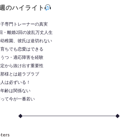
週のハイライト
男子専門トレーナーの真実
回・離婚2回の波乱万丈人生
は幼稚園、彼氏は途切れない
校育ちでも恋愛はできる
・うつ・適応障害を経験
否定から抜け出す重要性
旦那様とは超ラブラブ
の人は必ずいる！
に年齢は関係ない
だって今が一番若い
◆━━━━━━━━━━━━━━━━━━━━◆
ters