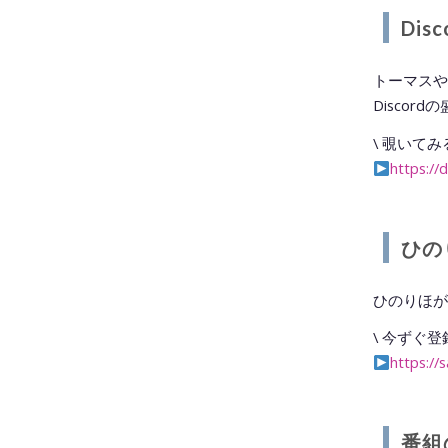
Di
トーマスや
Disco
\ 覗いてみる
https:/
ひの
ひのりほが
\ 今ずぐ登
https://
番組