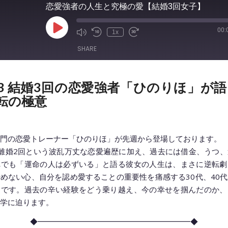
恋愛強者の人生と究極の愛【結婚3回女子】
00:
Play
1x
Episode
SHARE
003 結婚3回の恋愛強者「ひのりほ」が
転の極意
門の恋愛トレーナー「ひのりほ」が先週から登場しております。
離婚2回という波乱万丈な恋愛遍歴に加え、過去には借金、うつ
れでも「運命の人は必ずいる」と語る彼女の人生は、まさに逆転劇
めない心、自分を認め愛することの重要性を痛感する30代、40
クです。過去の辛い経験をどう乗り越え、今の幸せを掴んだのか、
学に迫ります。
◆━━━━━━━━━━━━━━━━━━━━◆