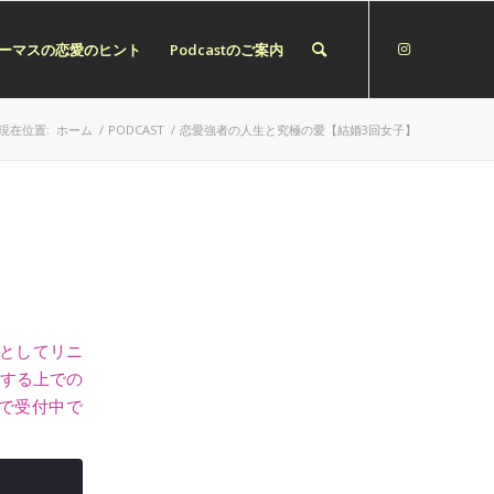
】トーマスの恋愛のヒント
Podcastのご案内
現在位置:
ホーム
/
PODCAST
/
恋愛強者の人生と究極の愛【結婚3回女子】