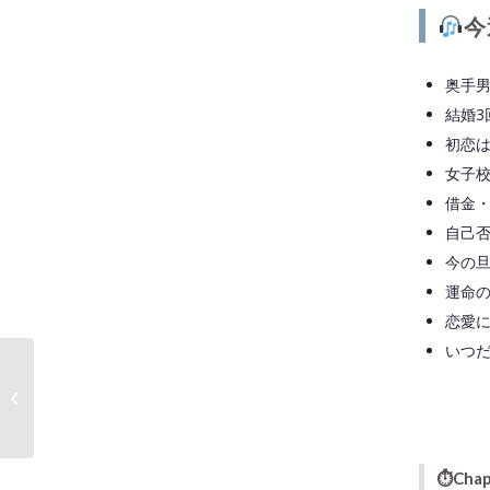
今
奥手
結婚3
初恋
女子
借金
自己
今の
運命
恋愛
いつ
【新装開店】結婚3回・
離婚2回！恋愛のプロ
「ひのりほ�...
⏱
Chap