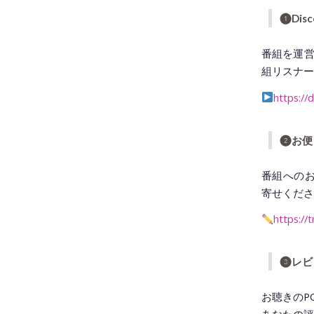
❶
Di
番組を運営す
組リスナー
https:/
❷お便
番組への
寄せくださ
https://
❸レビ
お聴きのP