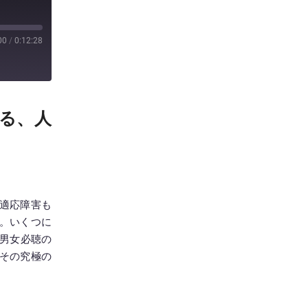
00
/
0:12:28
語る、人
、適応障害も
。いくつに
代男女必聴の
その究極の