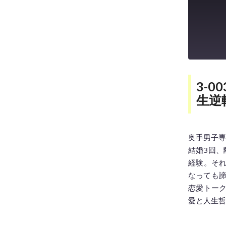
SHARE
3-
生逆
LINK
EMBED
奥手男子専
結婚3回、
経験。そ
なっても諦
恋愛トー
愛と人生哲