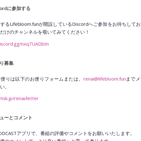
scordに参加する
るLifebloom.funが開設しているDiscordへご参加をお待ちし
だけのチャンネルを覗いてみてください！
/discord.gg/nxq7UADbtn
り募集
お便りは以下のお便りフォームまたは、
renai@lifebloom.fun
までメ
い。
tmsk.jp/renai/letter
ューとコメント
ODCASTアプリで、番組の評価やコメントをお願いいたします。